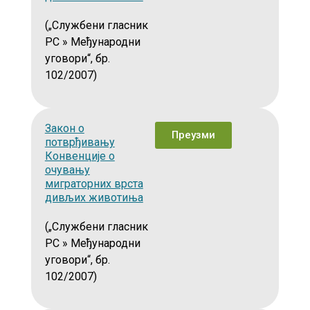
(„Службени гласник
РС » Међународни
уговори“, бр.
102/2007)
Закон о
Преузми
потврђивању
Конвенције о
очувању
миграторних врста
дивљих животиња
(„Службени гласник
РС » Међународни
уговори“, бр.
102/2007)