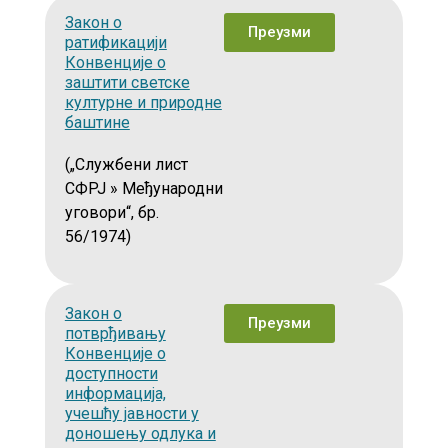
Закон о
Преузми
ратификацији
Конвенције о
заштити светске
културне и природне
баштине
(„Службени лист
СФРЈ » Међународни
уговори“, бр.
56/1974)
Закон о
Преузми
потврђивању
Конвенције о
доступности
информација,
учешћу јавности у
доношењу одлука и