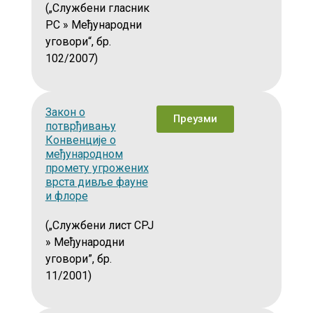
(„Службени гласник
РС » Међународни
уговори“, бр.
102/2007)
Закон о
Преузми
потврђивању
Конвенције о
међународном
промету угрожених
врста дивље фауне
и флоре
(„Службени лист СРЈ
» Међународни
уговори”, бр.
11/2001)