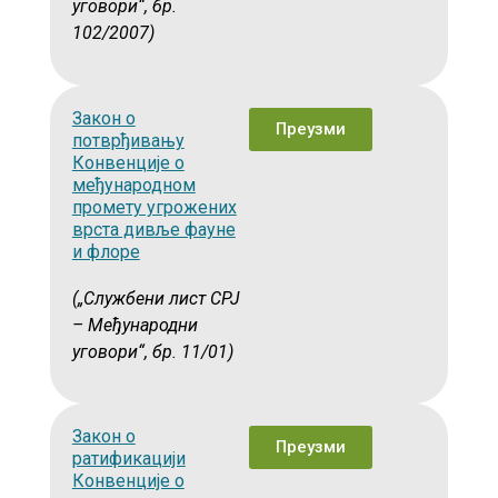
уговори“, бр.
102/2007)
Закон о
Преузми
потврђивању
Конвенције о
међународном
промету угрожених
врста дивље фауне
и флоре
(„Службени лист СРЈ
– Међународни
уговори“, бр. 11/01)
Закон о
Преузми
ратификацији
Конвенције о