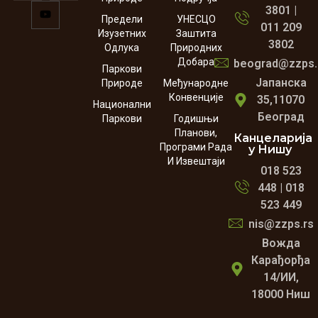
3801 |
Предели
УНЕСЦО
011 209
Изузетних
Заштита
3802
Одлука
Природних
Добара
beograd@zzps.
Паркови
Јапанска
Природе
Међународне
Конвенције
35,11070
Национални
Београд
Паркови
Годишњи
Планови,
Канцеларија
Програми Рада
у Нишу
И Извештаји
018 523
448 | 018
523 449
nis@zzps.rs
Вожда
Карађорђа
14/ИИ,
18000 Ниш