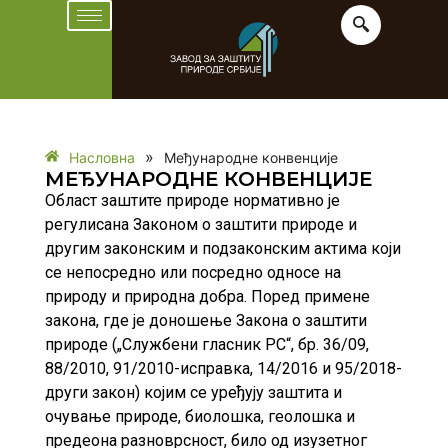
»
Насловна
Међународне конвенције
МЕЂУНАРОДНЕ КОНВЕНЦИЈЕ
Област заштите природе нормативно је
регулисана Законом о заштити природе и
другим законским и подзаконским актима који
се непосредно или посредно односе на
природу и природна добра. Поред примене
закона, где је доношење Закона о заштити
природе („Службени гласник РС“, бр. 36/09,
88/2010, 91/2010-исправка, 14/2016 и 95/2018-
други закон) којим се уређују заштита и
очување природе, биолошка, геолошка и
предеона разноврсност, било од изузетног