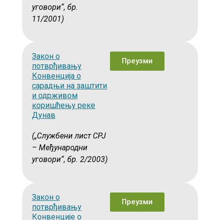
уговори“, бр.
11/2001)
Закон о
Преузми
потврђивању
Конвенција о
сарадњи на заштити
и одрживом
коришћењу реке
Дунав
(„Службени лист СРЈ
– Међународни
уговори“, бр. 2/2003)
Закон о
Преузми
потврђивању
Конвенције о