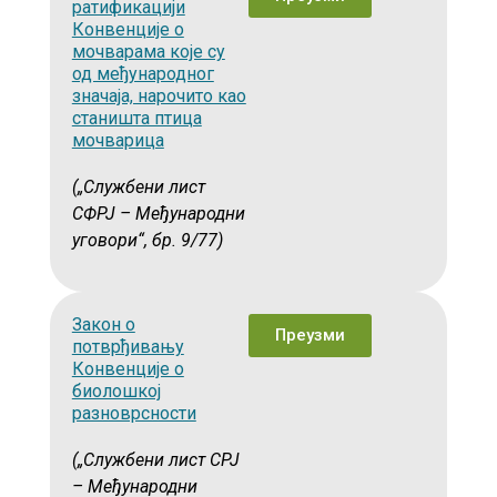
ратификацији
Конвенције о
мочварама које су
од међународног
значаја, нарочито као
станишта птица
мочварица
(„Службени лист
СФРЈ – Међународни
уговори“, бр. 9/77)
Закон о
Преузми
потврђивању
Конвенције о
биолошкој
разноврсности
(„Службени лист СРЈ
– Међународни