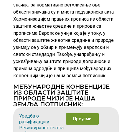
значаја, за нормативно регулисање ове
области значајна су и многа подзаконска акта.
Хармонизацијом правних прописа из области
заштите животне средине и природе са
прописима Европске уније која је у току, у
области заштите животне средине и природе
узимају се у обзир и примењују европски и
светски стандарди. Такође, унапређењу и
усклађивању заштите природе доприноси и
примена одредби и принципа међународних
конвенција чији је наша земља потписник.
МЕЂУНАРОДНЕ КОНВЕНЦИЈЕ
ИЗ ОБЛАСТИ ЗАШТИТЕ
ПРИРОДЕ ЧИЈИ ЈЕ НАША
ЗЕМЉА ПОТПИСНИК:
Уредба о
Преузми
ратификацији
Ревидираног текста