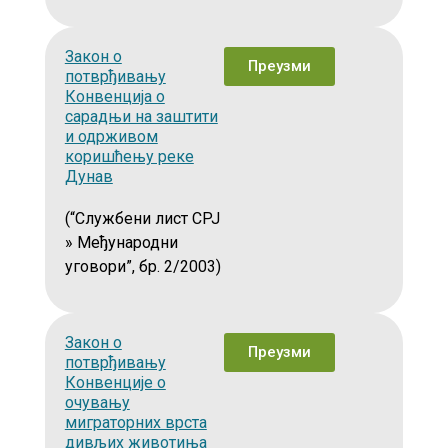
Закон о
Преузми
потврђивању
Конвенција о
сарадњи на заштити
и одрживом
коришћењу реке
Дунав
(“Службени лист СРЈ
» Међународни
уговори”, бр. 2/2003)
Закон о
Преузми
потврђивању
Конвенције о
очувању
миграторних врста
дивљих животиња