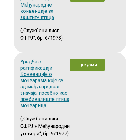
Међународне
конвенције за
заштиту птица
(„Службени лист
СФРЈ”, бр. 6/1973)
Уредба о
Преузми
ратификацији
Конвенције о
мочварама које су
од међународног
значаја, посебно као
пребивалиште птица
мочварица
(„Службени лист
СФРЈ » Међународни
уговори“, бр. 9/1977)