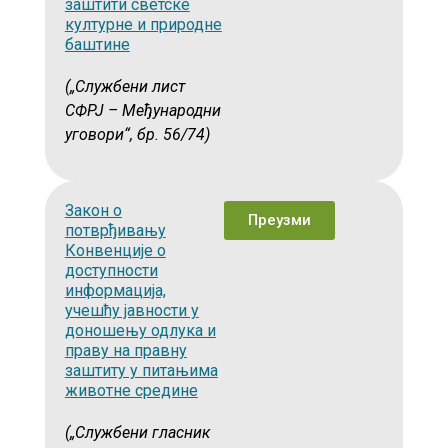
заштити светске
културне и природне
баштине
(„Службени лист
СФРЈ – Међународни
уговори“, бр. 56/74)
Закон о
Преузми
потврђивању
Конвенције о
доступности
информација,
учешћу јавности у
доношењу одлука и
праву на правну
заштиту у питањима
животне средине
(„Службени гласник