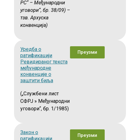
РС“ – Међународни
уговори“, бр. 38/09) –
тзв. Архуска
конвенција)
Уредба о
Преузми
ратификацији
Ревидираног текста
међународне
конвенције о
заштити биља
(„Службени лист
СФРЈ » Међународни
уговори“, бр. 1/1985)
Закон о
Преузми
ратификацији