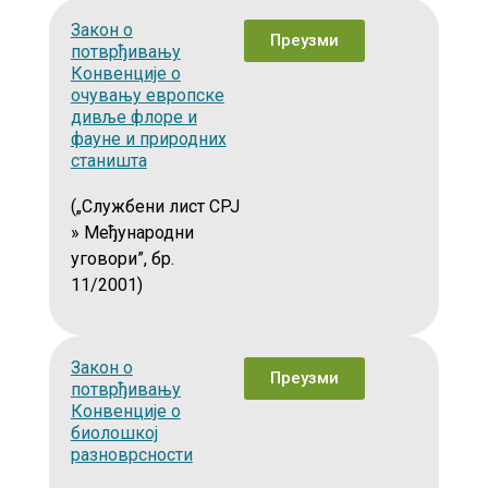
Закон о
Преузми
потврђивању
Конвенције о
очувању европске
дивље флоре и
фауне и природних
станишта
(„Службени лист СРЈ
» Међународни
уговори”, бр.
11/2001)
Закон о
Преузми
потврђивању
Конвенције о
биолошкој
разноврсности