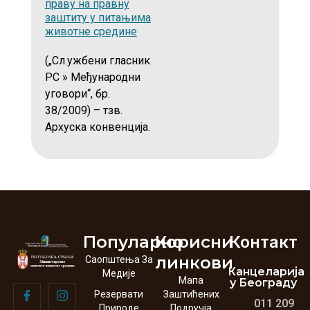
праву на правну
заштиту у питањима
животне средине
(„Сл.ужбени гласник
РС » Међународни
уговори“, бр.
38/2009) – тзв.
Архуска конвенција.
Популарно
Корисни
Контакт
линкови
Саопштења За
Канцеларија
Медије
Мапа
у Београду
Резервати
Заштићених
011 209
Природе
Подручја