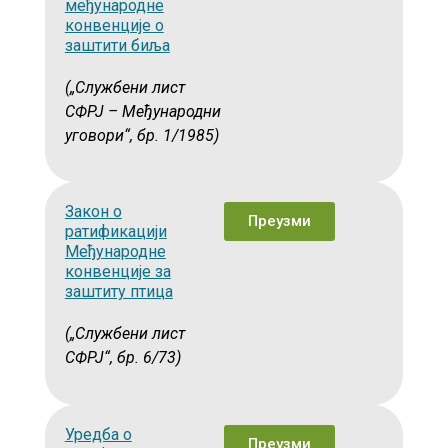
међународне
конвенције о
заштити биља
(„Службени лист
СФРЈ – Међународни
уговори“, бр. 1/1985)
Закон о
Преузми
ратификацији
Међународне
конвенције за
заштиту птица
(„Службени лист
СФРЈ“, бр. 6/73)
Уредба о
Преузми