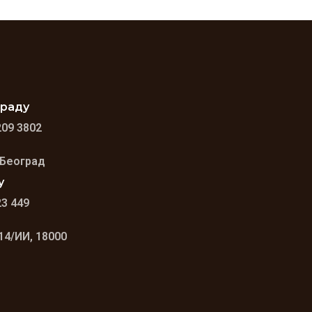
граду
209 3802
 Београд
у
23 449
14/ИИ, 18000