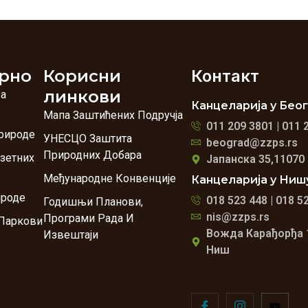
рно
Корисни
Контакт
линкови
За
Канцеларија у Бео
Мапа Заштићених Подручја
011 209 3801 | 011 
рироде
УНЕСЦО Заштита
beograd@zzps.rs
Природних Добара
зетних
Јапанска 35,11070
Међународне Конвенције
Канцеларија у Ниш
ироде
018 523 448 | 018 5
Годишњи Планови,
nis@zzps.rs
Програми Рада И
Паркови
Вожда Карађорђа 
Извештаји
Ниш