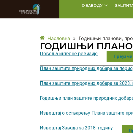
О ЗАВОДУ
ЗАШТИТ
Насловна
»
Годишњи планови, про
ГОДИШЊИ ПЛАНОВ
Повеља интерне ревизије
Преузми
План заштите природних добара за перио
План заштите природних добара за 2023.
Годишњи план заштите природних добара 
Извештај о остварењу Плана заштите при
Извештај Завода за 2018. годину
П