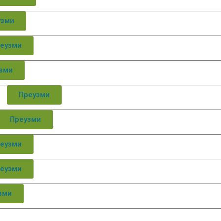
узми
еузми
зми
Преузми
Преузми
еузми
еузми
зми