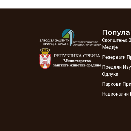
Попула
Саопштења 
Медије
Резервати П
Предели Изу
Одлука
Паркови Пр
Национални 