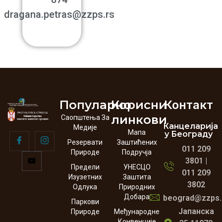
dragana.petras@zzps.rs
Популарно
Корисни
Контакт
линкови
Саопштења За
Канцеларија
Медије
Мапа
у Београду
Резервати
Заштићених
011 209
Природе
Подручја
3801 |
Предели
УНЕСЦО
011 209
Изузетних
Заштита
3802
Одлука
Природних
Добара
beograd@zzps.
Паркови
Јапанска
Природе
Међународне
Конвенције