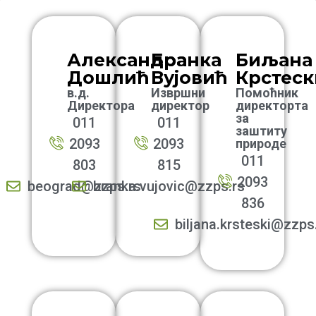
Александра
Бранка
Биљана
Дошлић
Вујовић
Крстеск
в.д.
Извршни
Помоћник
Директора
директор
директорта
за
011
011
заштиту
2093
2093
природе
011
803
815
2093
beograd@zzps.rs
branka.vujovic@zzps.rs
836
biljana.krsteski@zzps