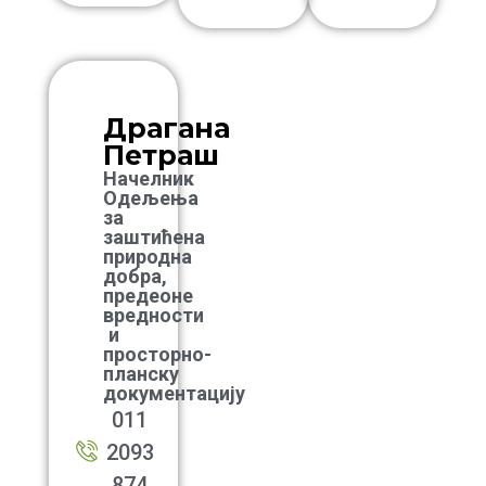
Драгана
Петраш
Начелник
Одељења
за
заштићена
природна
добра,
предеоне
вредности
и
просторно-
планску
документацију
011
2093
874