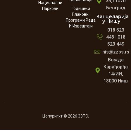
35,11070
Национални
Београд
Паркови
Годишњи
Планови,
Канцеларија
Програми Рада
у Нишу
И Извештаји
018 523
448 | 018
523 449
nis@zzps.rs
Вожда
Карађорђа
14/ИИ,
18000 Ниш
Цопyригхт © 2026 ЗЗПС.