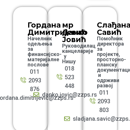
Гордана
мр
Слађан
Димитријевић
Данко
Савић
Јовић
Начелник
Помоћник
одељења
директора
Руководилац
за
за
канцеларије
финансијско-
пројекте,
у
материјалне
просторно-
Нишу
послове
планску
018
документаци
011
и
523
2093
одрживи
448
развој
876
011
danko.jovic@zzps.rs
ordana.dimitrijevic@zzps.rs
2093
803
sladjana.savic@zzps.