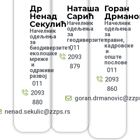
Др
Наташа
Горан
Ненад
Сарић
Дрмано
Секулић
Начелник
Начелник
одељења
одељења
Начелник
за
за
одељења
геодиверзитет
правне,
за
кадровске
011
биодиверзитет,
и
еколошке
2093
опште
мреже
послове
и
879
011
одрживи
развој
2093
011
860
2093
goran.drmanovic@zzps
880
nenad.sekulic@zzps.rs