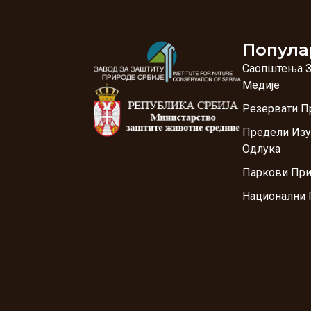
Попула
Саопштења 
Медије
Резервати П
Предели Изу
Одлука
Паркови Пр
Национални 