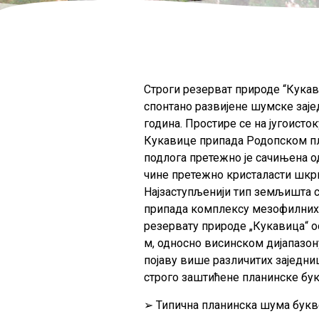
Строги резерват природе “Кукав
спонтано развијене шумске заје
година. Простире се на југоист
Кукавице припада Родопском пла
подлога претежно је сачињена о
чине претежно кристаласти шкри
Најзаступљенији тип земљишта 
припада комплексу мезофилних б
резервату природе „Кукавица“ ос
м, односно висинском дијапазон
појаву више различитих заједни
строго заштићене планинске бук
➢ Типична планинска шума букв