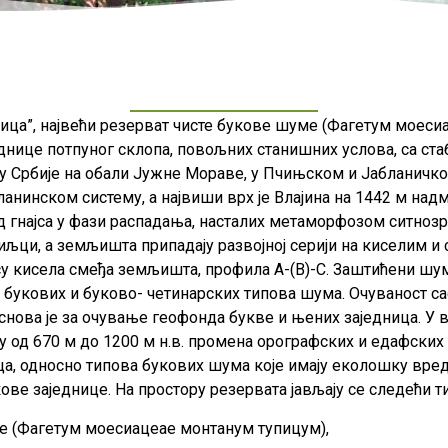
ица”, највећи резерват чисте букове шуме (Фагетум моесиа
днице потпуног склопа, повољних станишних услова, са ста
оку Србије на обали Јужне Мораве, у Пчињском и Јабланичк
нинском систему, а највиши врх је Влајина на 1442 м над
д гнајса у фази распадања, насталих метаморфозом ситнозр
љци, а земљишта припадају развојној серији на киселим и 
су кисела смеђа земљишта, профила А-(В)-С. Заштићени шу
укових и буково- четинарских типова шума. Очуваност са
нова је за очување геофонда букве и њених заједница. У в
у од 670 м до 1200 м н.в. промена орографских и едафских 
ца, односно типова букових шума које имају еколошку вре
ове заједнице. На простору резервата јављају се следећи 
е (Фагетум моесиацеае монтанум тyпицум),