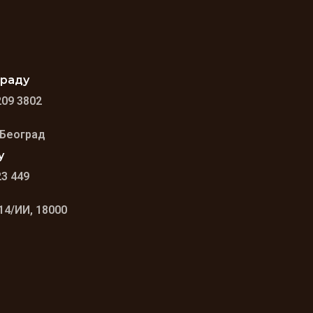
граду
209 3802
 Београд
у
23 449
14/ИИ, 18000