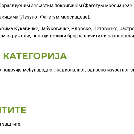
боразвијеним зељастим покривачем (Фагетум моесиацеае 
кицама (Лузуло- Фагетум моесиацеае).
овима Кукавичке, Јабуковачке, Рдовске, Летовичке, Јастре
рем окружењу, постоји велики број различитих и разноврсн
КАТЕГОРИЈА
о подручје међународног, националног, односно изузетног зн
ТИТЕ
 заштите.