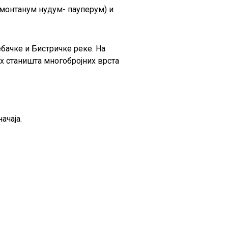
монтанум нудум- пауперум) и
бачке и Бистричке реке. На
их станишта многобројних врста
ачаја.