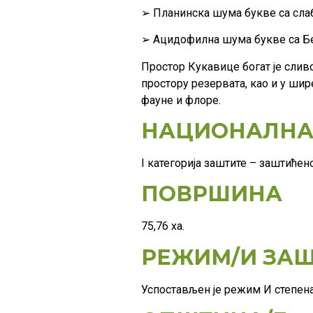
➢ Планинска шума букве са сла
➢ Ацидофилна шума букве са Бе
Простор Кукавице богат је слив
простору резервата, као и у ши
фауне и флоре.
НАЦИОНАЛНА 
Ι категорија заштите – заштићен
ПОВРШИНА
75,76 ха.
РЕЖИМ/И ЗАШ
Успостављен је режим И степена