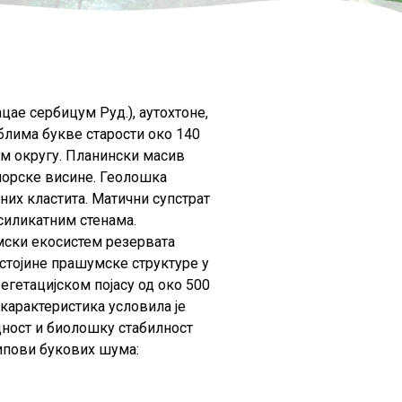
цае сербицум Руд.), аутохтоне,
блима букве старости око 140
ом округу. Планински масив
морске висине. Геолошка
них кластита. Матични супстрат
силикатним стенама.
мски екосистем резервата
стојине прашумске структуре у
егетацијском појасу од око 500
карактеристика условила је
дност и биолошку стабилност
типови букових шума: