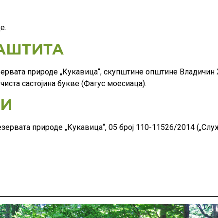
е.
АШТИТА
рвата природе „Кукавица“, скупштине општине Владичин Ха
 чиста састојина букве (Фагус моесиаца).
ТИ
зервата природе „Кукавица“, 05 број 110-11526/2014 („Сл