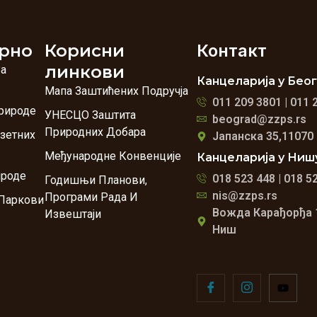
рно
Корисни
Контакт
линкови
За
Канцеларија у Бео
Мапа Заштићених Подручја
011 209 3801 | 011 
рироде
УНЕСЦО Заштита
beograd@zzps.rs
Природних Добара
зетних
Јапанска 35,11070
Међународне Конвенције
Канцеларија у Ниш
ироде
018 523 448 | 018 5
Годишњи Планови,
nis@zzps.rs
Програми Рада И
Паркови
Вожда Карађорђа 
Извештаји
Ниш