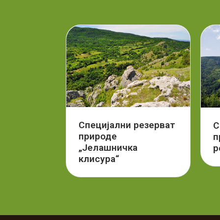
Специјални резерват
С
природе
п
„Јелашничка
р
клисура“