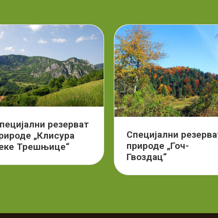
пецијални резерват
Специјални резерва
рироде „Клисура
природе „Гоч-
еке Трешњице“
Гвоздац“