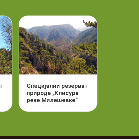
т
Специјални резерват
природе „Клисура
реке Милешевке“