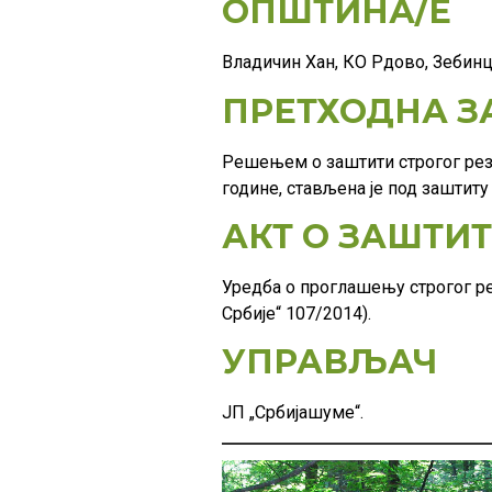
ОПШТИНА/Е
Владичин Хан, КО Рдово, Зебинц
ПРЕТХОДНА З
Решењем о заштити строгог резе
године, стављена је под заштиту
АКТ О ЗАШТИ
Уредба о проглашењу строгог ре
Србије“ 107/2014).
УПРАВЉАЧ
ЈП „Србијашуме“.