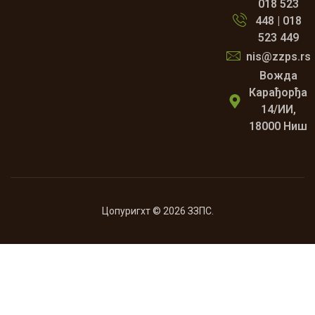
018 523
448 | 018
523 449
nis@zzps.rs
Вожда
Карађорђа
14/ИИ,
18000 Ниш
Цопyригхт © 2026 ЗЗПС.