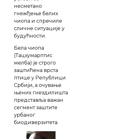
несметано
гнежђење белих
чиопа и спречиле
сличне ситуације у
будућности.
Бела чиопа
(Тацхyмарптис
мелба) је строго
заштићена врста
птице у Републици
Србији, а очување
њених гнездилишта
представља важан
сегмент заштите
урбаног
биодиверзитета.