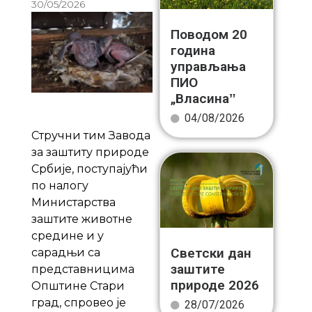
30/05/2026
Поводом 20
година
управљања
ПИО
„Власинаˮ
04/08/2026
Стручни тим Завода
за заштиту природе
Србије, поступајући
по налогу
Министарства
заштите животне
средине и у
Светски дан
сарадњи са
заштите
представницима
природе 2026
Општине Стари
град, спровео је
28/07/2026