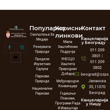
Популарно
Корисни
Контакт
линкови
Саопштења За
Канцеларија
Медије
Мапа
у Београду
Резервати
Заштићених
011 209
Природе
Подручја
3801 |
Предели
УНЕСЦО
011 209
Изузетних
Заштита
3802
Одлука
Природних
Добара
beograd@zzps.
Паркови
Јапанска
Природе
Међународне
Конвенције
35,11070
Национални
Београд
Паркови
Годишњи
Планови,
Канцеларија
Програми Рада
у Нишу
И Извештаји