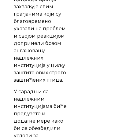
захваљује свим
грађанима који су
благовремено
указали на проблем
и својом реакцијом
допринели брзом
ангажовању
надлежних
институција у циљу
заштите ових строго
заштићених птица.
У сарадњи са
надлежним
институцијама биће
предузете и
додатне мере како
би се обезбедили
услови за