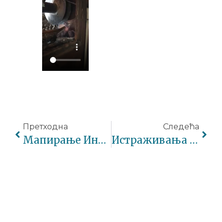
Претходна
Следећа
Мапирање Инвазивне Алохтоне Дивље Врсте – Херацлеум Сосноwскyи
Истраживања Букуље За Заштиту Природе