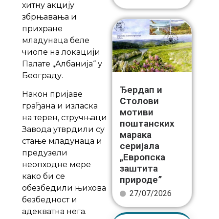
хитну акцију
збрњавања и
прихране
младунаца беле
чиопе на локацији
Палате „Албанија“ у
Београду.
Ђердап и
Након пријаве
Столови
грађана и изласка
мотиви
на терен, стручњаци
поштанских
Завода утврдили су
марака
стање младунаца и
серијала
предузели
„Европска
неопходне мере
заштита
како би се
природе”
обезбедили њихова
27/07/2026
безбедност и
адекватна нега.