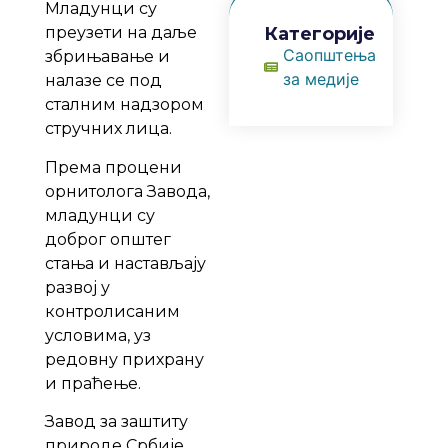
Младунци су
преузети на даље
Категорије
Саопштења
збрињавање и
за медије
налазе се под
сталним надзором
стручних лица.
Према процени
орнитолога Завода,
младунци су
доброг општег
стања и настављају
развој у
контролисаним
условима, уз
редовну прихрану
и праћење.
Завод за заштиту
природе Србије