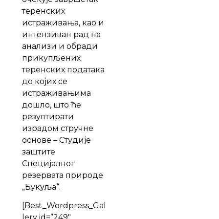
теренских
истраживања, као и
интензиван рад на
анализи и обради
прикупљених
теренских података
до којих се
истраживањима
дошло, што ће
резултирати
израдом стручне
основе – Студије
заштите
Специјалног
резервата природе
„Букуља“.
[Best_Wordpress_Gal
lery id=”249″