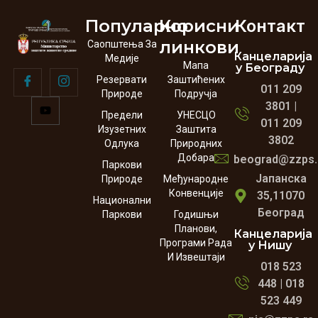
Популарно
Корисни
Контакт
линкови
Саопштења За
Канцеларија
Медије
Мапа
у Београду
Резервати
Заштићених
011 209
Природе
Подручја
3801 |
Предели
УНЕСЦО
011 209
Изузетних
Заштита
3802
Одлука
Природних
Добара
beograd@zzps.
Паркови
Јапанска
Природе
Међународне
Конвенције
35,11070
Национални
Београд
Паркови
Годишњи
Планови,
Канцеларија
Програми Рада
у Нишу
И Извештаји
018 523
448 | 018
523 449