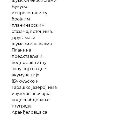
шумски екосистеми
Букуље
испресецани су
бројним
планинарским
стазама, потоцима,
јаругама и
шумским влакама.
Планина
представља и
водно заштитну
зону која са две
акумулације
(Букуљско и
Гарашко језеро) има
изузетан значај за
водоснабдевање
итуграда
Аранђеловца са