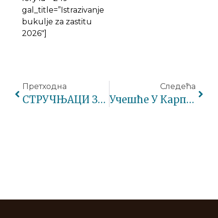
gal_title=”Istrazivanje
bukulje za zastitu
2026″]
Претходна
Следећа
СТРУЧЊАЦИ ЗАВОДА ЗА ЗАШТИТУ ПРИРОДЕ СРБИЈЕ ЗБРИНУЛИ МЛАДУНЦЕ БЕЛЕ ЧИОПЕ ИЗ ПАЛАТЕ „АЛБАНИЈА“
Учешће У Карпатском ЛИФЕ СНаП Пројекту