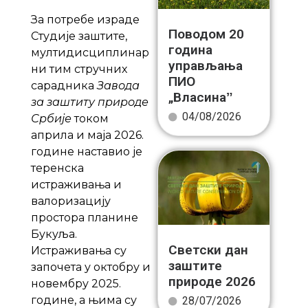
За потребе израде
Поводом 20
Студије заштите,
година
мултидисциплинар
управљања
ни тим стручних
ПИО
сарадника
Завода
„Власинаˮ
за заштиту природе
04/08/2026
Србије
током
априла и маја 2026.
године наставио је
теренска
истраживања и
валоризацију
простора планине
Букуља.
Светски дан
Истраживања су
заштите
започета у октобру и
природе 2026
новембру 2025.
године, а њима су
28/07/2026