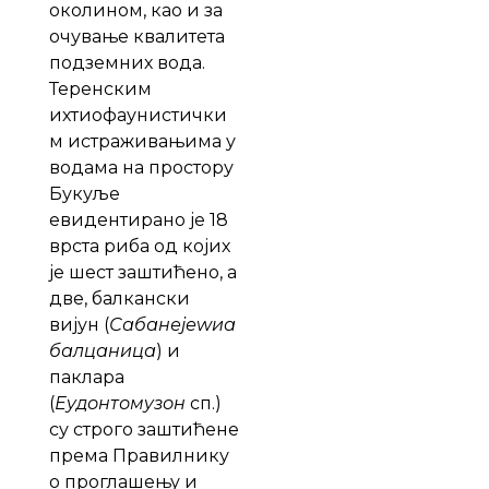
околином, као и за
очување квалитета
подземних вода.
Теренским
ихтиофаунистички
м истраживањима у
водама на простору
Букуље
евидентирано је 18
врста риба од којих
је шест заштићено, а
две, балкански
вијун (
Сабанејеwиа
балцаница
) и
паклара
(
Еудонтомyзон
сп.)
су строго заштићене
према Правилнику
о проглашењу и