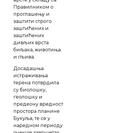
Правилником о
проглашењу и
заштити строго
заштићених и
заштићених
дивљих врста
биљака, животиња
и гљива.
Досадашња
истраживања
терена потврдила
су биолошку,
геолошку и
предеону вредност
простора планине
Букуља, те се у
наредном периоду
очекује завршетак