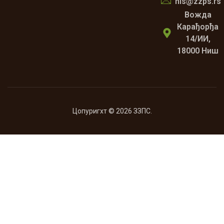
nis@zzps.rs
Вожда
Карађорђа
14/ИИ,
18000 Ниш
Цопyригхт © 2026 ЗЗПС.