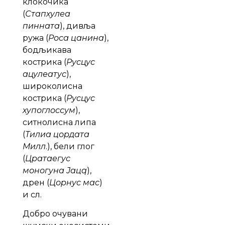
клокочика
(
Стапхyлеа
пинната
), дивља
ружа (
Роса цанина
),
бодљикава
кострика (
Русцус
ацулеатус
),
широколисна
кострика (
Русцус
хyпоглоссум
),
ситнолисна липа
(
Тилиа цордата
Милл
.), бели глог
(
Цратаегус
моногyна Јацq
),
дрен (
Цорнус мас
)
и сл.
Добро очувани