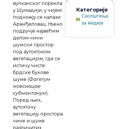
вулканског порекла
Категорије
у Шумадији, у чијем
Саопштења
подножју се налази
за медије
Аранђеловац. Њено
подручје највећим
делом чини
шумски простор
под аутохтоном
вегетацијом, где се
истичу чисте
брдске букове
шуме (
Фагетум
моесиацае
субмонтанум
).
Поред њих,
аутохтону
вегетацију простора
чине и шуме
различитих