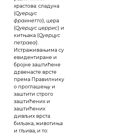
храстова: сладуна
(
Qуерцус
фраинетто
), цера
(
Qуерцус церрис
) и
китњака (
Qуерцус
петраеа
).
Истраживањима су
евидентиране и
бројне заштићене
дрвенасте врсте
према Правилнику
о проглашењу и
заштити строго
заштићених и
заштићених
дивљих врста
биљака, животиња
и гљива, и то: