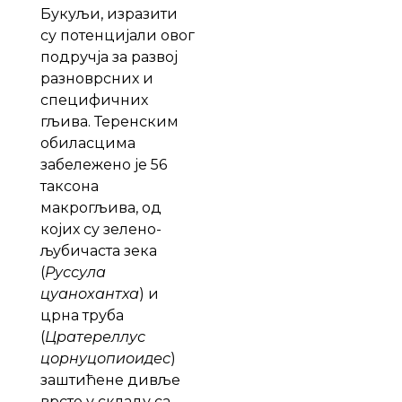
Букуљи, изразити
су потенцијали овог
подручја за развој
разноврсних и
специфичних
гљива. Теренским
обиласцима
забележено је 56
таксона
макрогљива, од
којих су зелено-
љубичаста зека
(
Руссула
цyаноxантха
) и
црна труба
(
Цратереллус
цорнуцопиоидес
)
заштићене дивље
врсте у складу са