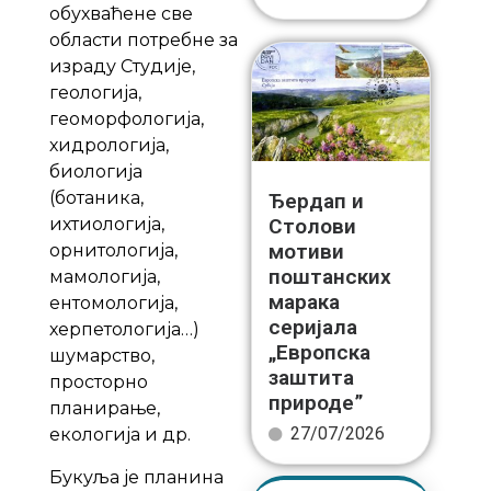
обухваћене све
области потребне за
израду Студије,
геологија,
геоморфологија,
хидрологија,
биологија
(ботаника,
Ђердап и
ихтиологија,
Столови
мотиви
орнитологија,
поштанских
мамологија,
марака
ентомологија,
серијала
херпетологија…)
„Европска
шумарство,
заштита
просторно
природе”
планирање,
27/07/2026
екологија и др.
Букуља је планина