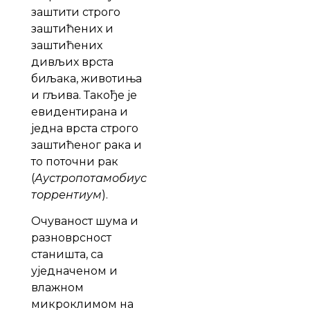
заштити строго
заштићених и
заштићених
дивљих врста
биљака, животиња
и гљива. Такође је
евидентирана и
једна врста строго
заштићеног рака и
то поточни рак
(
Аустропотамобиус
торрентиум
).
Очуваност шума и
разноврсност
станишта, са
уједначеном и
влажном
микроклимом на