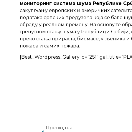
мониторинг система шума Републике Срб
сакупљању европских и америчких сателитс
података српских предузећа која се баве шу
обраду у реалном времену. На основу те обр
тренутном стању шума у Републици Србији, 
преко стања прираста, биомасе, угљеника 
пожара и самих пожара.
[Best_Wordpress_Gallery id=”251″ gal_title=”
Претходна