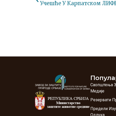
Учешће У Карпатском ЛИФЕ
Попула
Саопштења 
Медије
Резервати П
Предели Изу
Одлука