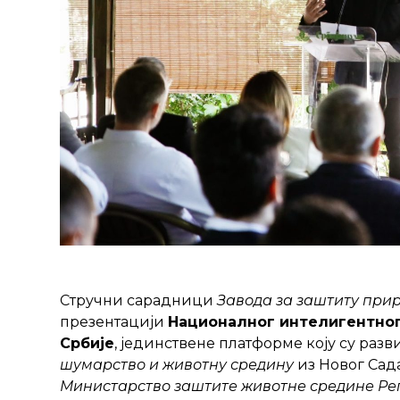
Стручни сарадници
Завода за заштиту при
презентацији
Националног интелигентно
Србије
, јединствене платформе коју су ра
шумарство и животну средину
из Новог Сада
Министарство заштите животне средине Ре