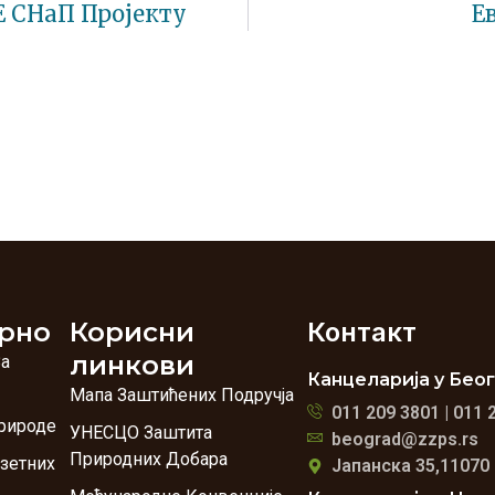
 СНаП Пројекту
Е
рно
Корисни
Контакт
линкови
За
Канцеларија у Бео
Мапа Заштићених Подручја
011 209 3801 | 011 
рироде
УНЕСЦО Заштита
beograd@zzps.rs
Природних Добара
зетних
Јапанска 35,11070