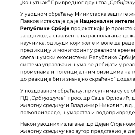
„Кошутњак“ Привредног друштва „
Србијаш
У уводном обраћању Министарка заштите ж
Павков истакла је да је
Национални интели
Републике Србије
пројекат који је проист
заједнице, а стављен је на располагање држ
научника, од људи који желе и воле да раде 
предикцију и мониторинг у реалном времену
свега шумски екосистеми Републике Србије“
система управљачи шума ће добијати у реа
променама и потенцијалним ризицима на т
до реакције бити значајно скраћено“ додала 
У поздравном обраћању, присутнима су се о
ПД „
Србијашуме
“, проф. др Саша Орловић,
животну средину
и Владимир Николић, в.д.
пољопривреде, шумарства и водопривреде
Након уводних излагања, др Дејан Стојанов
животну средину
као аутор представио је д