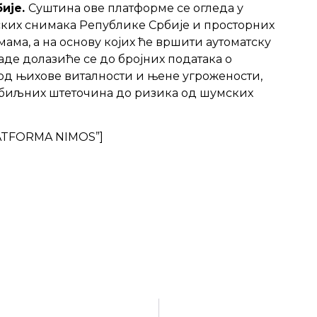
ије.
Суштина ове платформе се огледа у
ких снимака Републике Србије и просторних
мама, а на основу којих ће вршити аутоматску
аде долазиће се до бројних података о
од њихове виталности и њене угрожености,
и биљних штеточина до ризика од шумских
PLATFORMA NIMOS”]