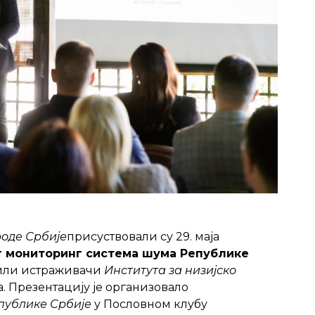
роде Србије
присуствовали су 29. маја
г мониторинг система шума Републике
звили истраживачи
Института за низијско
. Презентацију је организовало
публике Србије
у Пословном клубу