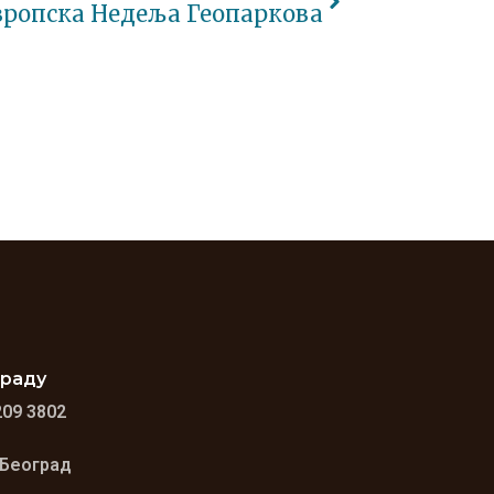
вропска Недеља Геопаркова
граду
209 3802
 Београд