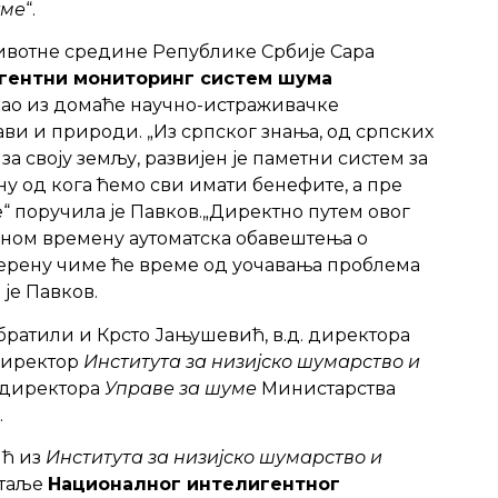
уме
“.
ивотне средине Републике Србије Сара
гентни мониторинг систем шума
екао из домаће научно-истраживачке
ави и природи. „Из српског знања, од српских
за своју земљу, развијен је паметни систем за
 од кога ћемо сви имати бенефите, а пре
 поручила је Павков.„Директно путем овог
лном времену аутоматска обавештења о
ерену чиме ће време од уочавања проблема
је Павков.
братили и Крсто Јањушевић, в.д. директора
 директор
Института за низијско шумарство и
 директора
Управе за шуме
Министарства
.
ић из
Института за низијско шумарство и
етаље
Националног интелигентног