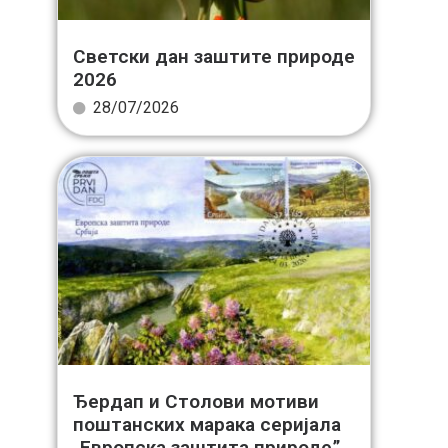
Светски дан заштите природе
2026
28/07/2026
Ђердап и Столови мотиви
поштанских марака серијала
„Европска заштита природе”