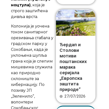
ноцтула)
, која је
строго заштићена
дивља врста.
Колонија је уочена
током санитарног
орезивања стабала у
градском парку у
Ђердап и
Сокобањи, када је
Столови
уклоњена шупља
мотиви
поштанских
грана која је слепим
марака
мишевима служила
серијала
као природно
„Европска
склониште за
заштита
хибернацију. По
природе”
позиву ЈП
„Зеленило”,
27/07/2026
волонтери
Сокобањског