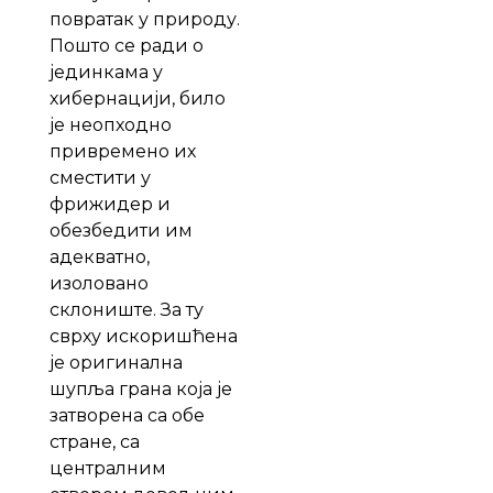
повратак у природу.
Пошто се ради о
јединкама у
хибернацији, било
је неопходно
привремено их
сместити у
фрижидер и
обезбедити им
адекватно,
изоловано
склониште. За ту
сврху искоришћена
је оригинална
шупља грана која је
затворена са обе
стране, са
централним