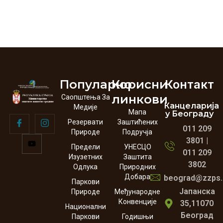
Популарно
Корисни
Контакт
линкови
Саопштења За
Канцеларија
Медије
Мапа
у Београду
Резервати
Заштићених
011 209
Природе
Подручја
3801 |
Предели
УНЕСЦО
011 209
Изузетних
Заштита
3802
Одлука
Природних
Добара
beograd@zzps.
Паркови
Јапанска
Природе
Међународне
Конвенције
35,11070
Национални
Београд
Паркови
Годишњи