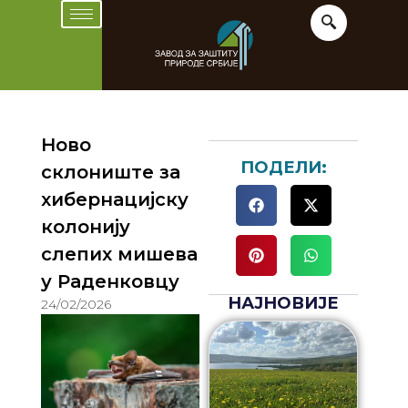
Ново
ПОДЕЛИ:
склониште за
хибернацијску
колонију
слепих мишева
у Раденковцу
НАЈНОВИЈЕ
24/02/2026