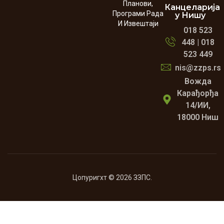
Планови,
Канцеларија
Програми Рада
у Нишу
И Извештаји
018 523
448 | 018
523 449
nis@zzps.rs
Вожда
Карађорђа
14/ИИ,
18000 Ниш
Цопyригхт © 2026 ЗЗПС.