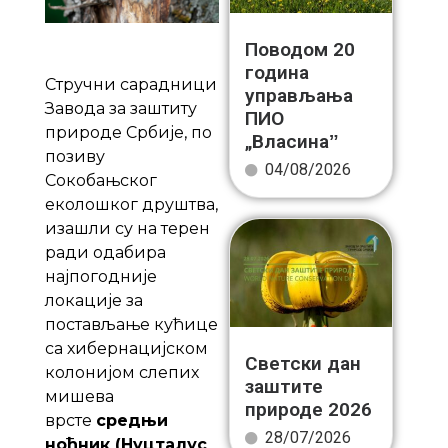
Поводом 20
година
Стручни сарадници
управљања
Завода за заштиту
ПИО
природе Србије, по
„Власинаˮ
позиву
04/08/2026
Сокобањског
еколошког друштва,
изашли су на терен
ради одабира
најпогодније
локације за
постављање кућице
са хибернацијском
Светски дан
колонијом слепих
заштите
мишева
природе 2026
врсте
средњи
28/07/2026
ноћник (Нyцталус