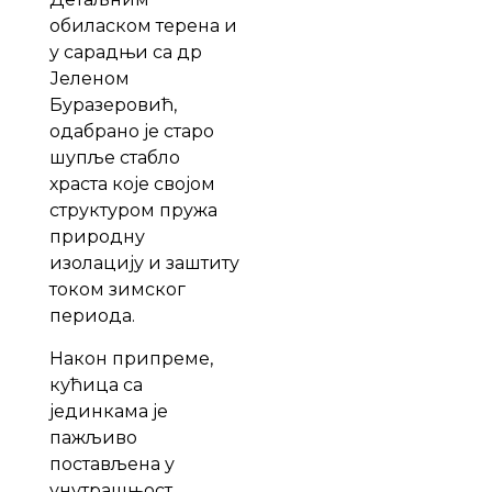
обиласком терена и
у сарадњи са др
Јеленом
Буразеровић,
одабрано је старо
шупље стабло
храста које својом
структуром пружа
природну
изолацију и заштиту
током зимског
периода.
Након припреме,
кућица са
јединкама је
пажљиво
постављена у
унутрашњост