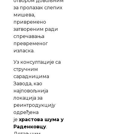
отвором довољним
за пролазак слепих
мишева,
привремено
затвореним ради
спречавања
превременог
изласка.
Уз консултације са
стручним
сарадницима
Завода, као
најповољнија
локација за
реинтродукцију
одређена
је
храстова шума у
Раденковцу
.
Детаљним