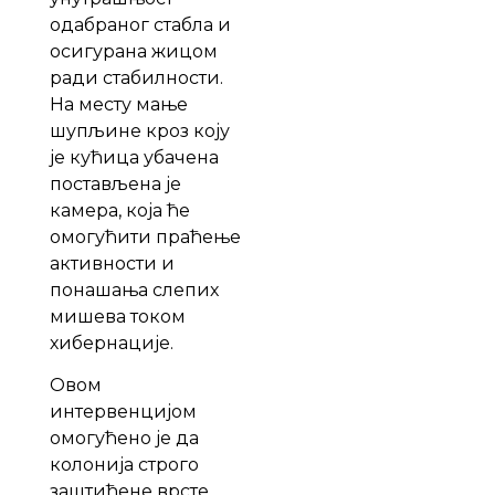
одабраног стабла и
осигурана жицом
ради стабилности.
На месту мање
шупљине кроз коју
је кућица убачена
постављена је
камера, која ће
омогућити праћење
активности и
понашања слепих
мишева током
хибернације.
Овом
интервенцијом
омогућено је да
колонија строго
заштићене врсте