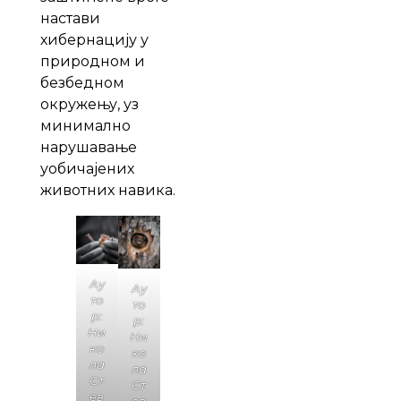
настави
хибернацију у
природном и
безбедном
окружењу, уз
минимално
нарушавање
уобичајених
животних навика.
Ау
Ау
то
то
р:
р:
Ни
Ни
ко
ко
ла
ла
Ст
Ст
ев
ев