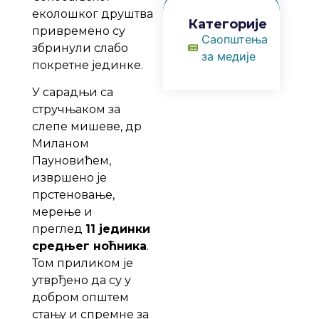
еколошког друштва
Категорије
привремено су
Саопштења
збринули слабо
за медије
покретне јединке.
У сарадњи са
стручњаком за
слепе мишеве, др
Миланом
Пауновићем,
извршено је
прстеновање,
мерење и
преглед
11 јединки
средњег ноћника
.
Том приликом је
утврђено да су у
добром општем
стању и спремне за