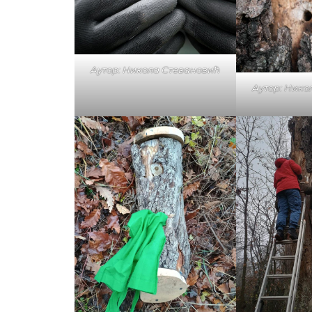
Аутор: Никола Стевановић
Аутор: Нико