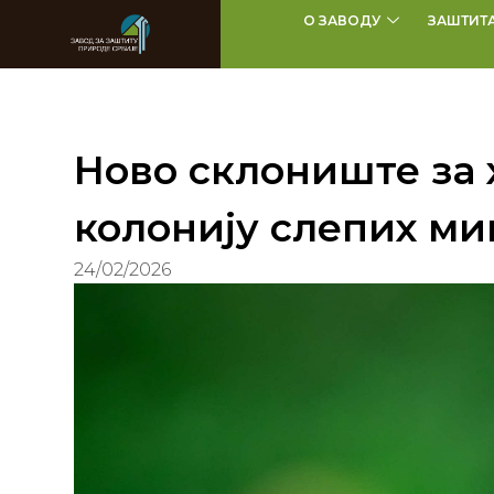
О ЗАВОДУ
ЗАШТИТ
Ново склониште за 
колонију слепих ми
24/02/2026