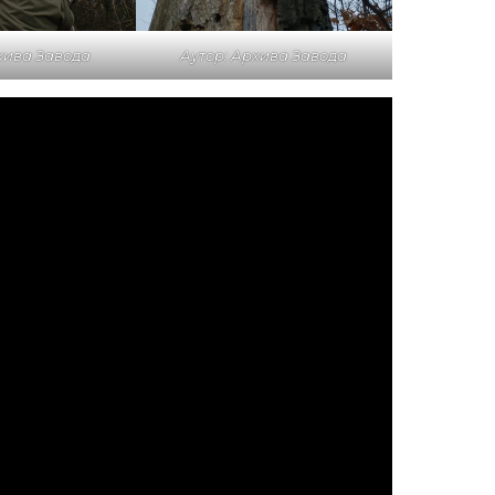
хива Завода
Аутор: Архива Завода