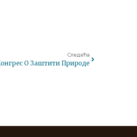
Следећа
Конгрес О Заштити Природе