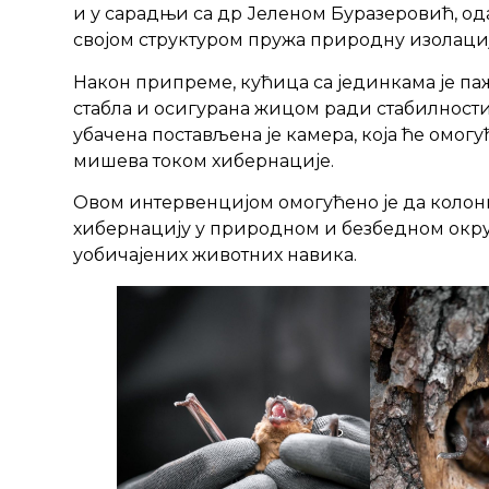
и у сарадњи са др Јеленом Буразеровић, ода
својом структуром пружа природну изолациј
Након припреме, кућица са јединкама је п
стабла и осигурана жицом ради стабилности
убачена постављена је камера, која ће омо
мишева током хибернације.
Овом интервенцијом омогућено је да колони
хибернацију у природном и безбедном окр
уобичајених животних навика.