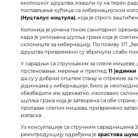
еколошког друштва, изашли су на терен рад
постављање кућице са хибернацијском кол
(Нyцталус ноцтула)
, која је строго заштиће
Колонија је уочена током санитарног орезив
када је уклоњена шупља грана која је сле
склониште за хибернацију. По позиву ЈП „З
друштва привремено су збринули слабо пок
У сарадњи са стручњаком за слепе мишеве,
прстеновање, мерење и преглед
11 јединк
да су у добром општем стању и спремне за п
јединкама у хибернацији, било је неопход
обезбедити им адекватно, изоловано склони
шупља грана која је затворена са обе стран
пролазак слепих мишева, привремено затв
изласка.
Уз консултације са стручним сарадницима За
реинтродукцију одређена је
храстова шум