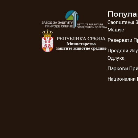
Попула
Саопштења 
Медије
Резервати П
Предели Изу
Одлука
Паркови Пр
Национални 