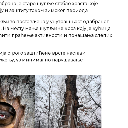
брано је старо шупље стабло храста које
у и заштиту током зимског периода.
ажљиво постављена у унутрашњост одабраног
. На месту мање шупљине кроз коју је кућица
гућити праћење активности и понашања слепих
ја строго заштићене врсте настави
ужењу, уз минимално нарушавање