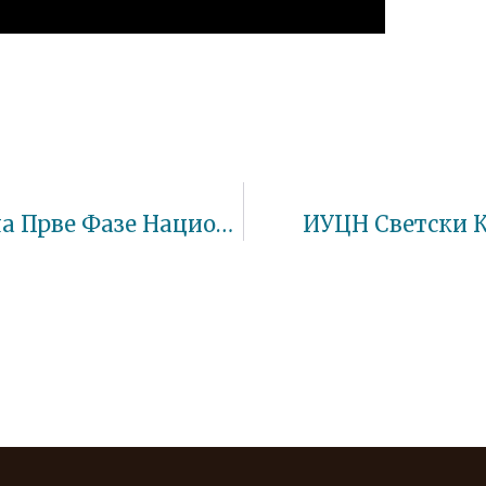
Додела Награда Учесницима Прве Фазе Националне Еколошке Кампање “Природа Нема Алтернативу. Зато Делуј И Ти! ”
ИУЦН Светски 