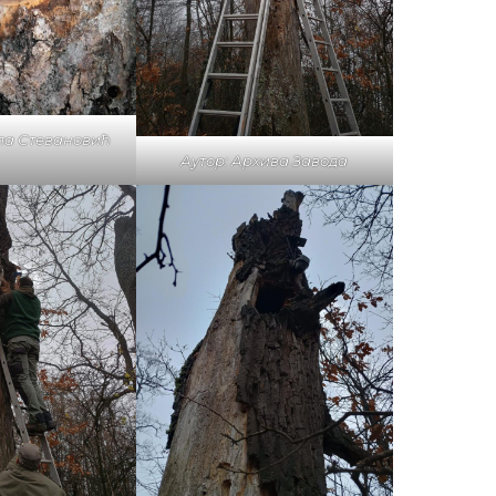
ла Стевановић
Аутор: Архива Завода