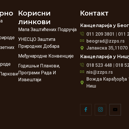
рно
Корисни
Контакт
линкови
За
Канцеларија у Бео
Мапа Заштићених Подручја
011 209 3801 | 011 
рироде
УНЕСЦО Заштита
beograd@zzps.rs
Природних Добара
зетних
Јапанска 35,11070
Међународне Конвенције
Канцеларија у Ниш
ироде
018 523 448 | 018 5
Годишњи Планови,
nis@zzps.rs
Програми Рада И
Паркови
Вожда Карађорђа 
Извештаји
Ниш