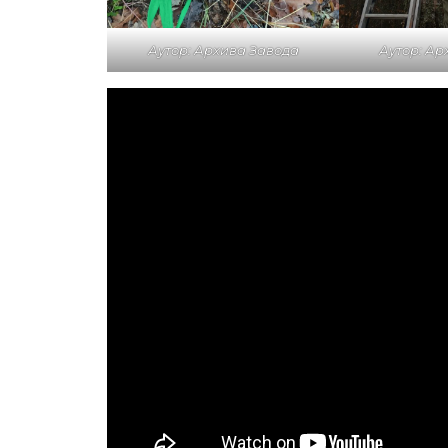
Аутор: Архива Завода
Аутор: Ар