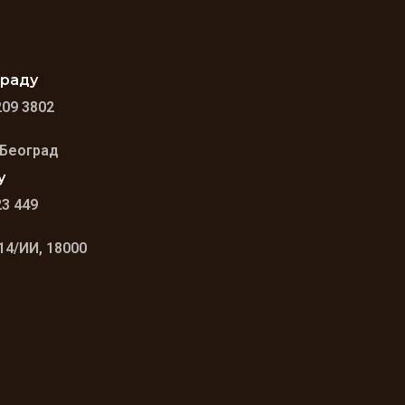
граду
209 3802
 Београд
у
23 449
14/ИИ, 18000