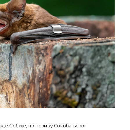
оде Србије, по позиву Сокобањског