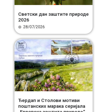
Светски дан заштите природе
2026
28/07/2026
Ђердап и Столови мотиви
поштанских марака серијала
„Европска заштита природе”