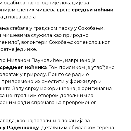
и одабира најпогодније локације за
онијом слепих мишева врсте
средњи ноћник
на дивља врста.
ања стабала у градском парку у Сокобањи,
пим мишевима служила као природно
еленило”, волонтери Сокобањског еколошког
ретне јединке.
 др Миланом Пауновићем, извршено је
и средњег ноћника
. Том приликом је утврђено
овратак у природу. Пошто се ради о
но привремено их сместити у фрижидер и
ште. За ту сврху искоришћена је оригинална
е, са централним отвором довољним за
ореним ради спречавања превременог
вода, као најповољнија локација за
а у Раденковцу
. Детаљним обиласком терена